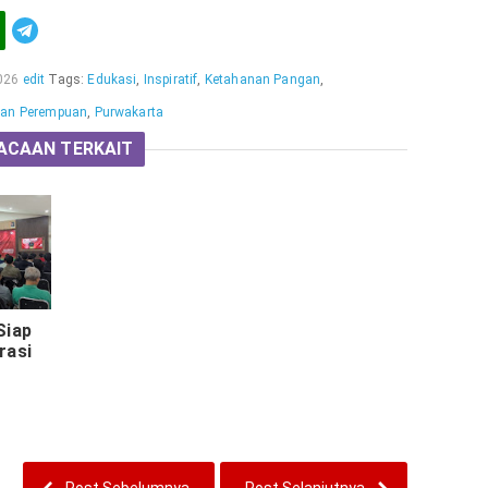
Telegram
026
edit
Tags:
Edukasi
,
Inspiratif
,
Ketahanan Pangan
,
an Perempuan
,
Purwakarta
ACAAN TERKAIT
Siap
rasi
g, PC
ek
i
 Jabar
Post Sebelumnya
Post Selanjutnya