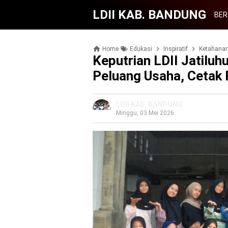
LDII KAB. BANDUNG
BER
Home
Edukasi
Inspiratif
Ketahana
Keputrian LDII Jatiluh
Peluang Usaha, Cetak 
LDII KAB. BANDUNG
Minggu, 03 Mei 2026