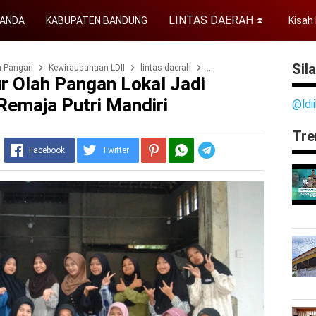
LINTAS DAERAH
ANDA
KABUPATEN BANDUNG
Kisah 
⏬
Sil
n Pangan
Kewirausahaan LDII
lintas daerah
Pemberdayaan Perempuan
ur Olah Pangan Lokal Jadi
Remaja Putri Mandiri
@ldi
Tre
Telegram
Facebook
Twitter