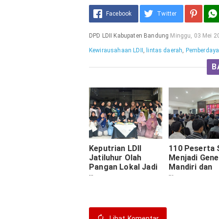
Facebook
Twitter
DPD LDII Kabupaten Bandung
Minggu, 03 Mei 2
Kewirausahaan LDII
,
lintas daerah
,
Pemberdaya
B
Keputrian LDII
110 Peserta 
Jatiluhur Olah
Menjadi Gene
Pangan Lokal Jadi
Mandiri dan
Peluang Usaha,
Berdaya Sain
Cetak Remaja Putri
LDII Rancaek
Mandiri
Ikuti Akadem
Entrepreneur
Lihat
Komentar