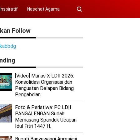
Inspiratif
Nasehat Agama
akan Follow
Purwakarta
Keputrian LDII Jatiluhur Olah Pangan Lokal Jadi Peluang Usaha,
ikabbdg
nding
[Video] Munas X LDII 2026:
Konsolidasi Organisasi dan
Penguatan Delapan Bidang
Pengabdian
Foto & Peristiwa: PC LDII
PANGALENGAN Sudah
Memasang Spanduk Ucapan
Idul Fitri 1447 H.
Bupati Banyuwangi Apresiasi