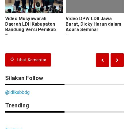
Video Musyawarah
Video DPW LDII Jawa
Daerah LDII Kabupaten
Barat, Dicky Harun dalam
Bandung Versi Pemkab
Acara Seminar
Bandung
Pendidikan Pancasila,
Wawasan Kebangsaan,
dan Bela Negara di
Gedung Perpustakaan
Kabupaten Pangandaran
Lihat
Komentar
Silakan Follow
@ldiikabbdg
Trending