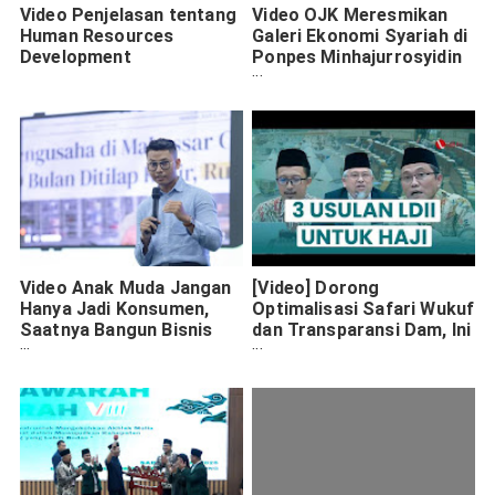
Video Penjelasan tentang
Video OJK Meresmikan
Human Resources
Galeri Ekonomi Syariah di
Development
Ponpes Minhajurrosyidin
Jakarta
Video Anak Muda Jangan
[Video] Dorong
Hanya Jadi Konsumen,
Optimalisasi Safari Wukuf
Saatnya Bangun Bisnis
dan Transparansi Dam, Ini
Sendiri
Rekomendasi DPP LDII ke
DPR RI