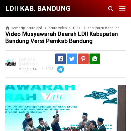
LDII KAB. BANDUNG
Home
berita dpd
berita video
DPD LDII Kabupaten Bandung
Vi
Video Musyawarah Daerah LDII Kabupaten
Bandung Versi Pemkab Bandung
LDII KAB.
BANDUNG
Minggu, 14 Juni 2026
Telegram