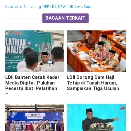
Kabupaten Sumedang
,
DPP LDII
,
DPW LDII Jawa Barat
BACAAN TERKAIT
LDII Banten Cetak Kader
LDII Dorong Dam Haji
Media Digital, Puluhan
Tetap di Tanah Haram,
Peserta Ikuti Pelatihan
Sampaikan Tiga Usulan
Jurnalistik Selama Tiga
Strategis kepada DPR RI
Hari