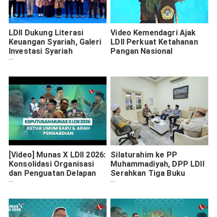
LDII Dukung Literasi
Video Kemendagri Ajak
Keuangan Syariah, Galeri
LDII Perkuat Ketahanan
Investasi Syariah
Pangan Nasional
Diresmikan di Pesantren
Minhajurrosyidin
[Video] Munas X LDII 2026:
Silaturahim ke PP
Konsolidasi Organisasi
Muhammadiyah, DPP LDII
dan Penguatan Delapan
Serahkan Tiga Buku
Bidang Pengabdian
Pedoman Ibadah dan
Kajian Akademik