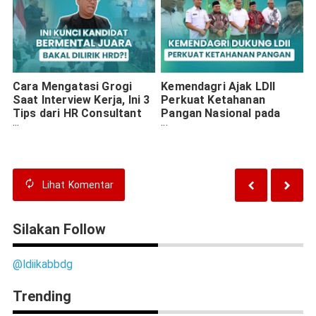
Cara Mengatasi Grogi
Kemendagri Ajak LDII
Saat Interview Kerja, Ini 3
Perkuat Ketahanan
Tips dari HR Consultant
Pangan Nasional pada
untuk Generasi Muda
Munas X LDII 2026
Lihat
Komentar
Silakan Follow
@ldiikabbdg
Trending