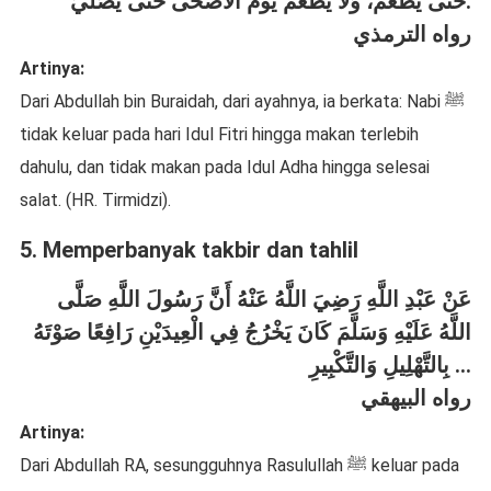
حَتَّى يَطْعَمَ، وَلَا يَطْعَمُ يَوْمَ الْأَضْحَى حَتَّى يُصَلِّيَ.
رواه الترمذي
Artinya:
Dari Abdullah bin Buraidah, dari ayahnya, ia berkata: Nabi ﷺ
tidak keluar pada hari Idul Fitri hingga makan terlebih
dahulu, dan tidak makan pada Idul Adha hingga selesai
salat. (HR. Tirmidzi).
5. Memperbanyak takbir dan tahlil
عَنْ عَبْدِ اللَّهِ رَضِيَ اللَّهُ عَنْهُ أَنَّ رَسُولَ اللَّهِ صَلَّى
اللَّهُ عَلَيْهِ وَسَلَّمَ كَانَ يَخْرُجُ فِي الْعِيدَيْنِ رَافِعًا صَوْتَهُ
بِالتَّهْلِيلِ وَالتَّكْبِيرِ ...
رواه البيهقي
Artinya:
Dari Abdullah RA, sesungguhnya Rasulullah ﷺ keluar pada