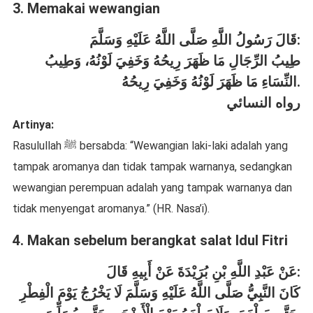
3. Memakai wewangian
قَالَ رَسُولُ اللَّهِ صَلَّى اللَّهُ عَلَيْهِ وَسَلَّمَ:
طِيبُ الرِّجَالِ مَا ظَهَرَ رِيحُهُ وَخَفِيَ لَوْنُهُ، وَطِيبُ
النِّسَاءِ مَا ظَهَرَ لَوْنُهُ وَخَفِيَ رِيحُهُ.
رواه النسائي
Artinya:
Rasulullah ﷺ bersabda: “Wewangian laki-laki adalah yang
tampak aromanya dan tidak tampak warnanya, sedangkan
wewangian perempuan adalah yang tampak warnanya dan
tidak menyengat aromanya.” (HR. Nasa’i).
4. Makan sebelum berangkat salat Idul Fitri
عَنْ عَبْدِ اللَّهِ بْنِ بُرَيْدَةَ عَنْ أَبِيهِ قَالَ:
كَانَ النَّبِيُّ صَلَّى اللَّهُ عَلَيْهِ وَسَلَّمَ لَا يَخْرُجُ يَوْمَ الْفِطْرِ