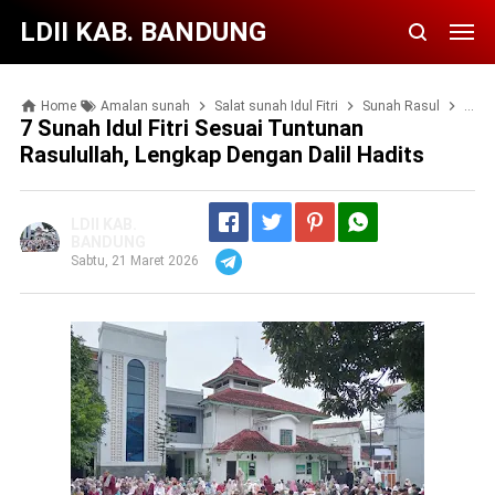
LDII KAB. BANDUNG
Home
Amalan sunah
Salat sunah Idul Fitri
Sunah Rasul
Suna
7 Sunah Idul Fitri Sesuai Tuntunan
Rasulullah, Lengkap Dengan Dalil Hadits
LDII KAB.
BANDUNG
Sabtu, 21 Maret 2026
Telegram