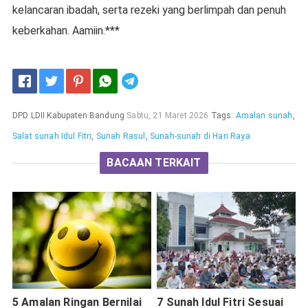
kelancaran ibadah, serta rezeki yang berlimpah dan penuh
keberkahan. Aamiin.***
Telegram
DPD LDII Kabupaten Bandung
Sabtu, 21 Maret 2026
Tags:
Amalan sunah
,
Salat sunah Idul Fitri
,
Sunah Rasul
,
Sunah-sunah di Hari Raya
BACAAN TERKAIT
5 Amalan Ringan Bernilai
7 Sunah Idul Fitri Sesuai