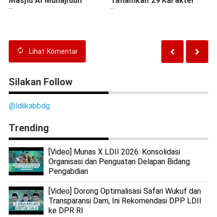
Masjid Al Muhajidun
Tanamkan 29 Karakter
Rayakan Idul Fitri 1447 H
Luhur untuk Generasi
Emas 2045
Lihat
Komentar
Silakan Follow
@ldiikabbdg
Trending
[Video] Munas X LDII 2026: Konsolidasi
Organisasi dan Penguatan Delapan Bidang
Pengabdian
[Video] Dorong Optimalisasi Safari Wukuf dan
Transparansi Dam, Ini Rekomendasi DPP LDII
ke DPR RI