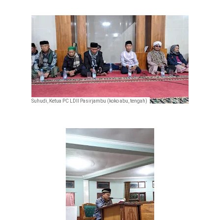
Suhudi, Ketua PC LDII Pasirjambu (koko abu, tengah)