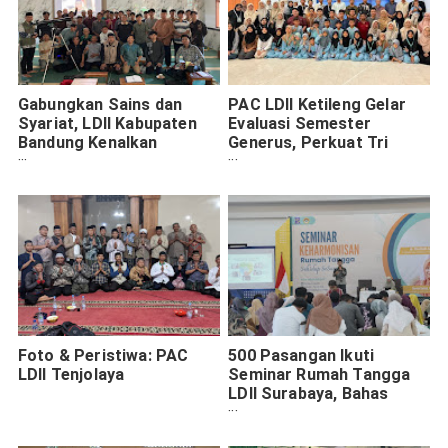
Gabungkan Sains dan
PAC LDII Ketileng Gelar
Syariat, LDII Kabupaten
Evaluasi Semester
Bandung Kenalkan
Generus, Perkuat Tri
Teleskop Digital untuk
Sukses Generasi Penerus
Rukyatul Hilal
Foto & Peristiwa: PAC
500 Pasangan Ikuti
LDII Tenjolaya
Seminar Rumah Tangga
LDII Surabaya, Bahas
Komunikasi hingga
Keuangan Keluarga